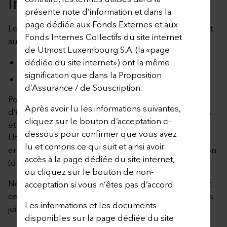
Internes Collectifs
présente note d’information et dans la
page dédiée aux Fonds Externes et aux
Les informations fournies sur cette page s’appliquent
Fonds Internes Collectifs du site internet
aux contrats suivants :
de Utmost Luxembourg S.A. (la «page
Select Client Policy
dédiée du site internet») ont la même
signification que dans la Proposition
Corporate Select Plan
d’Assurance / de Souscription.
Pour accéder à cette page, vous avez accepté la note
Après avoir lu les informations suivantes,
d’information sur la page dédiée aux Fonds Externes
cliquez sur le bouton d’acceptation ci-
et aux Fonds Internes Collectifs du site internet de
dessous pour confirmer que vous avez
Utmost Luxembourg S.A. (à tout moment disponible
lu et compris ce qui suit et ainsi avoir
en cliquant ici) en cliquant sur le bouton d’acceptation
accès à la page dédiée du site internet,
(dénommé “J’ACCEPTE”).
ou cliquez sur le bouton de non-
Nous vous encourageons à consulter régulièrement
acceptation si vous n’êtes pas d’accord.
cette page dédiée et les documents téléchargeables
Les informations et les documents
joints ci-après.
disponibles sur la page dédiée du site