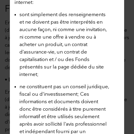
internet:
FONDS EXTERNES
sont simplement des renseignements
et ne doivent pas être interprétés en
En cliquant sur le lien ci-dessous, le Preneur
aucune façon, ni comme une invitation,
(d’Assurance) peut consulter la dernière version mise
ni comme une offre à vendre ou à
à jour de la liste des Fonds Externes ainsi que de leurs
acheter un produit, un contrat
caractéristiques principales. Veuillez noter que seuls
d’assurance-vie, un contrat de
les Fonds mentionnés dans cette liste sont
capitalisation et / ou des Fonds
disponibles aux opérations d’investissement à la date
présentés sur la page dédiée du site
de publication de la présente annexe.
internet;
•
Liste des Fonds Externes
ne constituent pas un conseil juridique,
En cliquant sur le lien ci-dessous, le Preneur
fiscal ou d’investissement; Ces
(d’Assurance) peut consulter la dernière version mise
informations et documents doivent
à jour de la liste des Fonds Externes n’étant plus
donc être considérés à titre purement
disponibles aux nouvelles opérations
informatif et être utilisés seulement
d’investissement à la date de publication de cette
après avoir sollicité l’avis professionnel
présente annexe.
et indépendant fourni par un