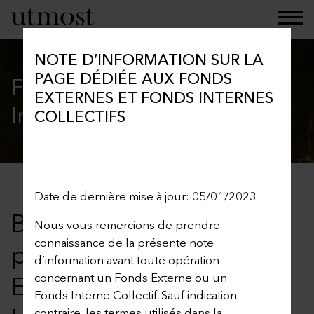
NOTE D’INFORMATION SUR LA
PAGE DÉDIÉE AUX FONDS
Fonds Externes et Fonds
EXTERNES ET FONDS INTERNES
Internes Collectifs
COLLECTIFS
Date de dernière mise à jour: 05/01/2023
Bienvenue sur notre
Nous vous remercions de prendre
connaissance de la présente note
page dédiée aux Fonds
d’information avant toute opération
Externes et Fonds
concernant un Fonds Externe ou un
Fonds Interne Collectif. Sauf indication
contraire, les termes utilisés dans la