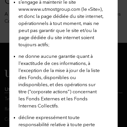
COLLECTIFS
s’engage à maintenir le site
www.www.utmostgroup.com (le «Site»),
A la date de publication, il n’y a pas de Fonds Internes
et donc la page dédiée du site internet,
Collectifs disponibles.​
opérationnels à tout moment, mais ne
peut pas garantir que le site et/ou la
page dédiée du site internet soient
toujours actifs;
ne donne aucune garantie quant à
l’exactitude de ces informations, à
l’exception de la mise à jour de la liste
des Fonds, disponibles ou
indisponibles, et des opérations sur
Utmost Group
titre (“corporate actions”) concernant
les Fonds Externes et les Fonds
Terms and Conditions
Internes Collectifs.
Regulatory Information
décline expressément toute
Contact Us
responsabilité relative à toute perte