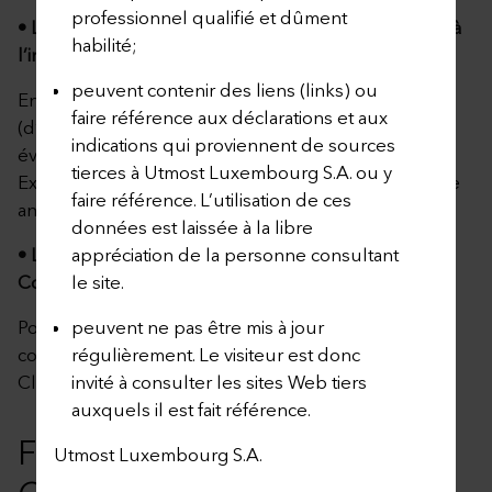
professionnel qualifié et dûment
• Liste des Fonds Externes n’étant plus disponibles à
habilité;
l’investissement
peuvent contenir des liens (links) ou
En cliquant sur le lien ci-dessous, le Preneur
faire référence aux déclarations et aux
(d’Assurance) peut télécharger la liste des
indications qui proviennent de sources
événements de l’année en cours liés à des Fonds
tierces à Utmost Luxembourg S.A. ou y
Externes, mise à jour à la date de publication de cette
faire référence. L’utilisation de ces
annexe.
données est laissée à la libre
• Liste des événements liés à des Fonds Externes («
appréciation de la personne consultant
Corporate Actions »)
le site.
Pour plus d’informations, nous vous invitons à
peuvent ne pas être mis à jour
contacter votre conseiller ou le service « Partner &
régulièrement. Le visiteur est donc
Client Services » de Utmost Luxembourg S.A.
invité à consulter les sites Web tiers
auxquels il est fait référence.
FONDS INTERNES
Utmost Luxembourg S.A.