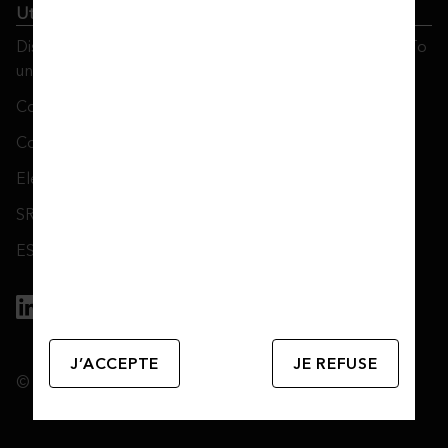
Utmost Luxembourg
Disclosure of Available Investment Strategies Referred To
under Art. 8 or 9 SFDR
Conflict of Interest Policy
Complaints Management Policy
Electronic Signature Notice
SRDII Disclosure Notice
ESG: SFDR disclosures
J’ACCEPTE
JE REFUSE
© 2026 Utmost Group plc.