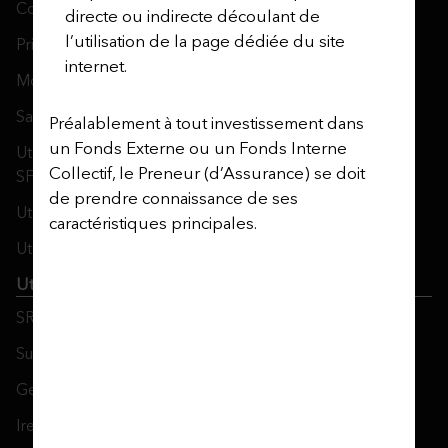
Cookie Policy
directe ou indirecte découlant de
l’utilisation de la page dédiée du site
Privacy Notices
internet.
Modern Slavery Act
Safecall & Whistleblowing
Préalablement à tout investissement dans
un Fonds Externe ou un Fonds Interne
Utmost Operating Company Financial Statements and
Collectif, le Preneur (d’Assurance) se doit
SFCRs
de prendre connaissance de ses
Utmost Corporate Solutions
caractéristiques principales.
Utmost Life and Pensions
Utmost PanEurope
SRDII Disclosure Notice
Sustainable Finance Disclosure Regulation
Gender Pay Gap Report
Ireland’s Women in Finance Charter