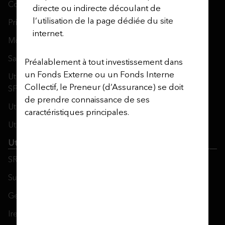
Cookie Policy
directe ou indirecte découlant de
l’utilisation de la page dédiée du site
Privacy Notices
internet.
Modern Slavery Act
Safecall & Whistleblowing
Préalablement à tout investissement dans
un Fonds Externe ou un Fonds Interne
Utmost Operating Company Financial Statements and
Collectif, le Preneur (d’Assurance) se doit
SFCRs
de prendre connaissance de ses
Utmost Corporate Solutions
caractéristiques principales.
Utmost Life and Pensions
Utmost PanEurope
SRDII Disclosure Notice
Sustainable Finance Disclosure Regulation
Gender Pay Gap Report
Ireland’s Women in Finance Charter