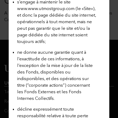
COLLECTIFS
s’engage à maintenir le site
www.www.utmostgroup.com (le «Site»),
A la date de publication, il n’y a pas de Fonds Internes
et donc la page dédiée du site internet,
Collectifs disponibles.​
opérationnels à tout moment, mais ne
peut pas garantir que le site et/ou la
page dédiée du site internet soient
toujours actifs;
ne donne aucune garantie quant à
l’exactitude de ces informations, à
l’exception de la mise à jour de la liste
des Fonds, disponibles ou
indisponibles, et des opérations sur
Utmost Group
titre (“corporate actions”) concernant
les Fonds Externes et les Fonds
Terms and Conditions
Internes Collectifs.
Regulatory Information
décline expressément toute
Contact Us
responsabilité relative à toute perte