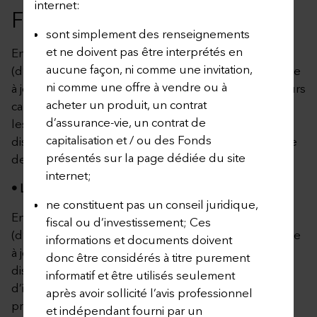
internet:
FONDS EXTERNES
sont simplement des renseignements
et ne doivent pas être interprétés en
En cliquant sur le lien ci-dessous, le Preneur
aucune façon, ni comme une invitation,
(d’Assurance) peut consulter la dernière version mise
ni comme une offre à vendre ou à
à jour de la liste des Fonds Externes ainsi que de leurs
acheter un produit, un contrat
caractéristiques principales. Veuillez noter que seuls
d’assurance-vie, un contrat de
les Fonds mentionnés dans cette liste sont
capitalisation et / ou des Fonds
disponibles aux opérations d’investissement à la date
présentés sur la page dédiée du site
de publication de la présente annexe.
internet;
• Liste des Fonds Externes
ne constituent pas un conseil juridique,
En cliquant sur le lien ci-dessous, le Preneur
fiscal ou d’investissement; Ces
(d’Assurance) peut consulter la dernière version mise
informations et documents doivent
à jour de la liste des Fonds Externes n’étant plus
donc être considérés à titre purement
disponibles aux nouvelles opérations
informatif et être utilisés seulement
d’investissement à la date de publication de cette
après avoir sollicité l’avis professionnel
présente annexe.
et indépendant fourni par un