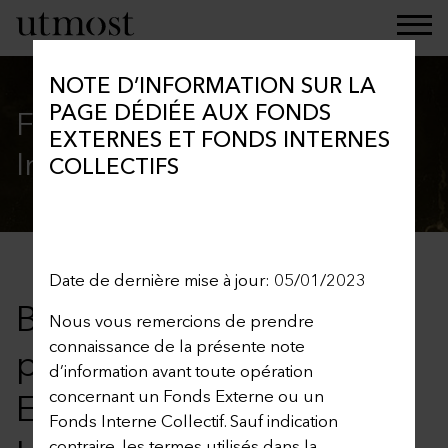
NOTE D’INFORMATION SUR LA
PAGE DÉDIÉE AUX FONDS
Fonds Externes et Fonds
EXTERNES ET FONDS INTERNES
Internes Collectifs
COLLECTIFS
Date de dernière mise à jour: 05/01/2023
Bienvenue sur notre
Nous vous remercions de prendre
connaissance de la présente note
page dédiée aux Fonds
d’information avant toute opération
Externes et Fonds
concernant un Fonds Externe ou un
Fonds Interne Collectif. Sauf indication
contraire, les termes utilisés dans la