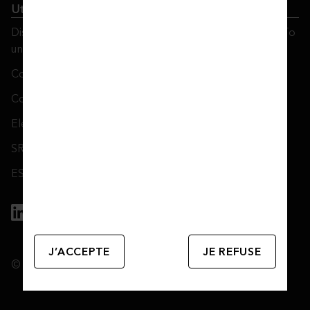
Utmost Luxembourg
Disclosure of Available Investment Strategies Referred To
under Art. 8 or 9 SFDR
Conflict of Interest Policy
Complaints Management Policy
Electronic Signature Notice
SRDII Disclosure Notice
ESG: SFDR disclosures
J’ACCEPTE
JE REFUSE
© 2026 Utmost Group plc.