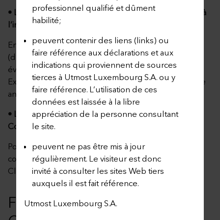
professionnel qualifié et dûment
• Liste des Fonds Externes n’étant plus disponibles à
habilité;
l’investissement
peuvent contenir des liens (links) ou
En cliquant sur le lien ci-dessous, le Preneur
faire référence aux déclarations et aux
(d’Assurance) peut télécharger la liste des
indications qui proviennent de sources
événements de l’année en cours liés à des Fonds
tierces à Utmost Luxembourg S.A. ou y
Externes, mise à jour à la date de publication de cette
faire référence. L’utilisation de ces
annexe.
données est laissée à la libre
• Liste des événements liés à des Fonds Externes («
appréciation de la personne consultant
Corporate Actions »)
le site.
Pour plus d’informations, nous vous invitons à
peuvent ne pas être mis à jour
contacter votre conseiller ou le service « Partner &
régulièrement. Le visiteur est donc
Client Services » de Utmost Luxembourg S.A.
invité à consulter les sites Web tiers
auxquels il est fait référence.
FONDS INTERNES
Utmost Luxembourg S.A.