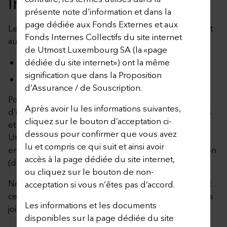
Internes Collectifs
présente note d’information et dans la
page dédiée aux Fonds Externes et aux
Les informations fournies sur cette page s’appliquent
Fonds Internes Collectifs du site internet
aux contrats suivants :
de Utmost Luxembourg SA (la «page
Select Client Plan
dédiée du site internet») ont la même
signification que dans la Proposition
Corporate Select Plan
d’Assurance / de Souscription.
Pour accéder à cette page, vous avez accepté la note
Après avoir lu les informations suivantes,
d’information sur la page dédiée aux Fonds Externes
cliquez sur le bouton d’acceptation ci-
et aux Fonds Internes Collectifs du site internet de
dessous pour confirmer que vous avez
Utmost Luxembourg S.A. (à tout moment disponible
lu et compris ce qui suit et ainsi avoir
en cliquant ici) en cliquant sur le bouton d’acceptation
accès à la page dédiée du site internet,
(dénommé “J’ACCEPTE”).
ou cliquez sur le bouton de non-
Nous vous encourageons à consulter régulièrement
acceptation si vous n’êtes pas d’accord.
cette page dédiée et les documents téléchargeables
Les informations et les documents
joints ci-après.
disponibles sur la page dédiée du site