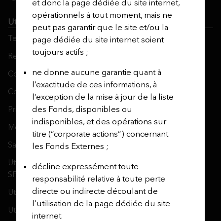
et donc la page dédiée du site internet,
opérationnels à tout moment, mais ne
Utmost Group
peut pas garantir que le site et/ou la
Terms and Conditions
page dédiée du site internet soient
toujours actifs ;
Regulatory Information
ne donne aucune garantie quant à
Contact Us
l’exactitude de ces informations, à
Cookie Policy
l’exception de la mise à jour de la liste
des Fonds, disponibles ou
Privacy Notices
indisponibles, et des opérations sur
Modern Slavery Act
titre (“corporate actions”) concernant
Safecall & Whistleblowing
les Fonds Externes ;
Utmost Operating Company Financial Statements and
décline expressément toute
SFCRs
responsabilité relative à toute perte
directe ou indirecte découlant de
Utmost Corporate Solutions
l’utilisation de la page dédiée du site
Utmost Life and Pensions
internet.