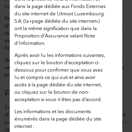
Luxembourg.
dans la page dédiée aux Fonds Externes
du site internet de Utmost Luxembourg
Pour accéder à cette page, vous avez accepté la note
S.A. (la «page dédiée du site internet»)
d’information sur la page dédiée aux Fonds Externes
ont la même signification que dans la
du site internet de Utmost Luxembourg S.A. (à tout
Proposition d’Assurance valant Note
moment disponible en cliquant ici) en cliquant sur le
d’Information.
bouton d’acceptation (dénommé “J’ACCEPTE”).
Après avoir lu les informations suivantes,
Nous vous encourageons à consulter régulièrement
cliquez sur le bouton d’acceptation ci-
cette page dédiée et les documents téléchargeables
dessous pour confirmer que vous avez
joints ci-après.
lu et compris ce qui suit et ainsi avoir
accès à la page dédiée du site internet,
FONDS EXTERNES
ou cliquez sur le bouton de non-
acceptation si vous n’êtes pas d’accord.
En cliquant sur le lien ci-dessous, le Preneur
Les informations et les documents
d’Assurance peut consulter la dernière version mise à
énumérés dans la page dédiée du site
jour de la liste des Fonds Externes ainsi que de leurs
internet :
caractéristiques principales. Veuillez noter que seuls