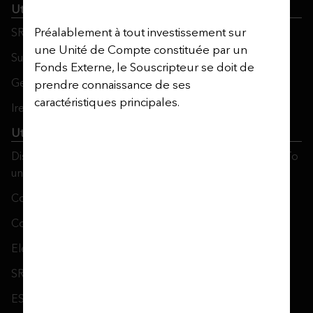
Utmost PanEurope
Préalablement à tout investissement sur
SRDII Disclosure Notice
une Unité de Compte constituée par un
Sustainable Finance Disclosure Regulation
Fonds Externe, le Souscripteur se doit de
Gender Pay Gap Report
prendre connaissance de ses
caractéristiques principales.
Ireland’s Women in Finance Charter
Utmost Luxembourg
Disclosure of Available Investment Strategies Referred To
under Art. 8 or 9 SFDR
Conflict of Interest Policy
Complaints Management Policy
Electronic Signature Notice
SRDII Disclosure Notice
ESG: SFDR disclosures