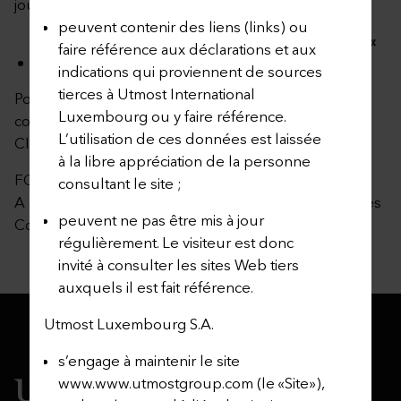
jour à la date de publication de cette annexe.
peuvent contenir des liens (links) ou
Liste des événements liés à des Fonds Externes («
faire référence aux déclarations et aux
Corporate Actions »)
indications qui proviennent de sources
tierces à Utmost International
Pour plus d’informations, nous vous invitons à
Luxembourg ou y faire référence.
contacter votre conseiller ou le service « Partner &
L’utilisation de ces données est laissée
Client Services » de Utmost Luxembourg S.A.
à la libre appréciation de la personne
FONDS INTERNES COLLECTIFS
consultant le site ;
A la date de publication, il n’y a pas de Fonds Internes
peuvent ne pas être mis à jour
Collectifs disponibles.​
régulièrement. Le visiteur est donc
invité à consulter les sites Web tiers
auxquels il est fait référence.
Utmost Luxembourg S.A.
s’engage à maintenir le site
www.www.utmostgroup.com (le «Site»),