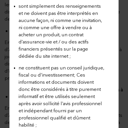
les Fonds mentionnés dans cette liste sont
sont simplement des renseignements
disponibles aux opérations d’investissement à la date
et ne doivent pas être interprétés en
de publication de la présente annexe.
aucune façon, ni comme une invitation,
ni comme une offre à vendre ou à
Liste des Fonds Externes
acheter un produit, un contrat
d’assurance-vie et / ou des actifs
En cliquant sur le lien ci-dessous, le Preneur
financiers présentés sur la page
d’Assurance peut consulter la dernière version mise à
dédiée du site internet ;
jour de la liste des Fonds Externes n’étant plus
disponibles aux nouvelles opérations
ne constituent pas un conseil juridique,
d’investissement à la date de publication de cette
fiscal ou d’investissement; Ces
présente annexe.
informations et documents doivent
donc être considérés à titre purement
Liste des Fonds Externes n’étant plus disponibles à
informatif et être utilisés seulement
l’investissement
après avoir sollicité l’avis professionnel
En cliquant sur le lien ci-dessous, le Preneur
et indépendant fourni par un
d’Assurance peut télécharger la liste des événements
professionnel qualifié et dûment
de l’année en cours liés à des Fonds Externes, mise à
habilité ;