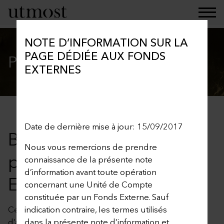
NOTE D’INFORMATION SUR LA
PAGE DÉDIÉE AUX FONDS
Private Client Insurance
EXTERNES
Date de dernière mise à jour: 15/09/2017
Bienvenue sur notre
Nous vous remercions de prendre
page dédiée aux Fonds
connaissance de la présente note
d’information avant toute opération
Externes
concernant une Unité de Compte
constituée par un Fonds Externe. Sauf
Cette page fournit des informations sur votre contrat
indication contraire, les termes utilisés
d’assurance-vie individuel « Private Client Portfolio » –
dans la présente note d’information et